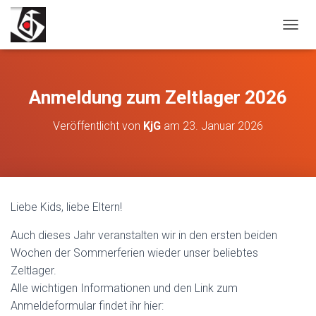
N
A
V
I
G
Anmeldung zum Zeltlager 2026
A
T
Veröffentlicht von
KjG
am
23. Januar 2026
I
O
N
U
M
S
Liebe Kids, liebe Eltern!
C
H
Auch dieses Jahr veranstalten wir in den ersten beiden
A
L
Wochen der Sommerferien wieder unser beliebtes
T
Zeltlager.
E
Alle wichtigen Informationen und den Link zum
N
Anmeldeformular findet ihr hier: