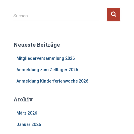
S
Suchen …
u
c
h
e
Neueste Beiträge
n
n
Mitgliederversammlung 2026
a
c
Anmeldung zum Zeltlager 2026
h
:
Anmeldung Kinderferienwoche 2026
Archiv
März 2026
Januar 2026