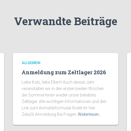
Verwandte Beiträge
ALLGEMEIN
Anmeldung zum Zeltlager 2026
Liebe Kids, liebe Eltern! Auch dieses Jahr
veranstalten wir in den ersten beiden Wochen
der Sommerferien wieder unser beliebtes
Zeltlager. Alle wichtigen Informationen und den
Link zum Anmeldeformular findet ihr hier:
Zela26 Anmeldung Bei Fragen
Weiterlesen…