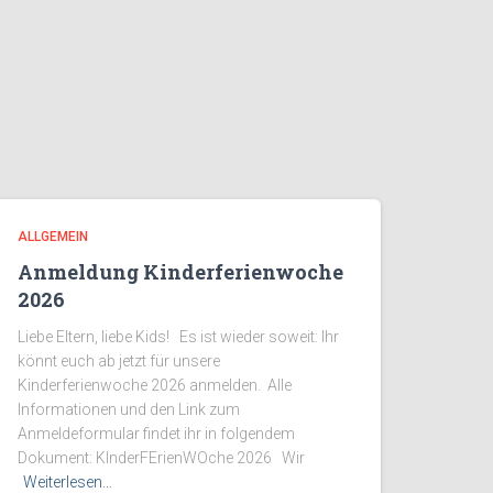
ALLGEMEIN
Anmeldung Kinderferienwoche
2026
Liebe Eltern, liebe Kids! Es ist wieder soweit: Ihr
könnt euch ab jetzt für unsere
Kinderferienwoche 2026 anmelden. Alle
Informationen und den Link zum
Anmeldeformular findet ihr in folgendem
Dokument: KInderFErienWOche 2026 Wir
Weiterlesen…