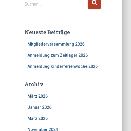
S
Suchen …
u
c
h
e
Neueste Beiträge
n
n
Mitgliederversammlung 2026
a
c
Anmeldung zum Zeltlager 2026
h
:
Anmeldung Kinderferienwoche 2026
Archiv
März 2026
Januar 2026
März 2025
November 2024