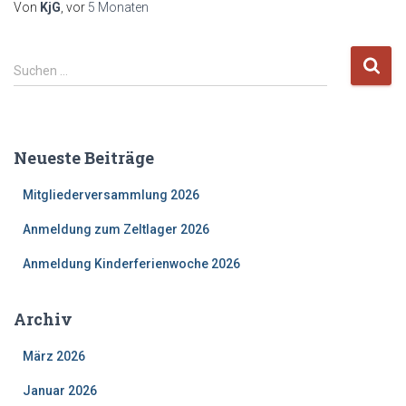
Von
KjG
, vor
5 Monaten
S
Suchen …
u
c
h
e
Neueste Beiträge
n
n
Mitgliederversammlung 2026
a
c
Anmeldung zum Zeltlager 2026
h
:
Anmeldung Kinderferienwoche 2026
Archiv
März 2026
Januar 2026