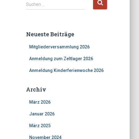
S
Suchen …
u
c
h
e
Neueste Beiträge
n
n
Mitgliederversammlung 2026
a
c
Anmeldung zum Zeltlager 2026
h
:
Anmeldung Kinderferienwoche 2026
Archiv
März 2026
Januar 2026
März 2025
November 2024